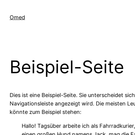
Zum
Inhalt
Omed
springen
Beispiel-Seite
Dies ist eine Beispiel-Seite. Sie unterscheidet si
Navigationsleiste angezeigt wird. Die meisten Leu
könnte zum Beispiel stehen:
Hallo! Tagsüber arbeite ich als Fahrradkurier
einen großen Hund namens Jack, mag die Fan